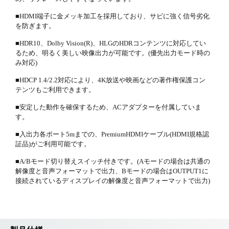
■HDMI端子に金メッキ加工を採用しており、サビに強く信号劣化
を防ぎます。
■HDR10、Dolby Vision(R)、HLGのHDRコンテンツに対応してい
るため、明るく美しい映像出力が可能です。(優先出力モード時の
み対応)
■HDCP 1.4/2.2対応により、4K放送や映画などの著作権保護コン
テンツもご利用できます。
■安定した動作を確保するため、ACアダプターを付属していま
す。
■入出力各ポート5mまでの、PremiumHDMIケーブル(HDMI規格認
証品)がご利用可能です。
■A/Bモード切り替えスイッチ付きです。(Aモードの場合は共通の
解像度と音声フォーマットで出力、Bモードの場合はOUTPUT1に
接続されているディスプレイの解像度と音声フォーマットで出力)