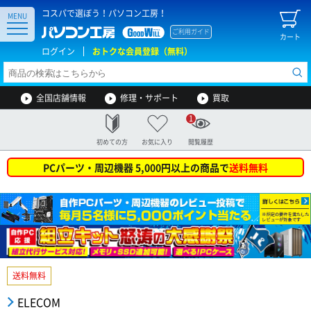
コスパで選ぼう！パソコン工房！
MENU
ご利用ガイド
カート
ログイン
おトクな会員登録（無料）
全国店舗情報
修理・サポート
買取
1
初めての方
お気に入り
閲覧履歴
PCパーツ・周辺機器 5,000円以上の商品で
送料無料
送料無料
ELECOM