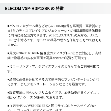
ELECOM VSP-HDP18BK の 特徴
■パソコンやゲーム機などからのHDMI信号を高画質・高音質のま
ま8台のディスプレイやプロジェクターなどのHDMI搭載映像機器
に同時に分配出力できます。(CECはOUTPUT1のみ対応、ARC、
HECは非対応です。)すべての機器の動作を保証するものではあり
ません。
■最大4096×2160 60Hz 解像度のディスプレイ出力に対応し、高精
細で臨場感のある大画面で写真やWebの閲覧が可能です。
■ミラーリング・マルチディスプレイのどちらでもご利用可能で
す。
■綺麗な画像を分配できるので効率的なプレゼンテーションが行
えます、またデモンストレーションなどにも最適です。
■設置場所に困らないスリムタイプで、放熱効率が良くノイズに
強いメタルケースを採用しております。
■従来モデルのVSP-HD18BKと同じサイズのケースサイズのた
め、リプレースしやすくなっています。