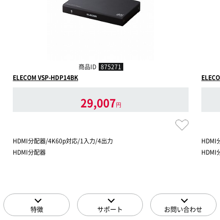
商品ID
875271
ELECOM VSP-HDP14BK
ELECO
29,007
円
HDMI分配器/4K60p対応/1入力/4出力
HDMI
HDMI分配器
HDM
特徴
サポート
お問い合わせ