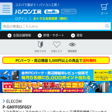
コスパで選ぼう！パソコン工房！
MENU
ご利用ガイド
カート
ログイン
おトクな会員登録（無料）
全国店舗情報
修理・サポート
買取
初めての方
お気に入り
閲覧履歴
PCパーツ・周辺機器 5,000円以上の商品で
送料無料
ELECOM
P-GMFF05F6GY
スマホ用ゲームアクセサリ/フィンガーキャップ/導電性繊維/フリーサイ