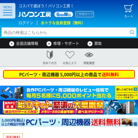
コスパで選ぼう！パソコン工房！
MENU
ご利用ガイド
カート
ログイン
おトクな会員登録（無料）
全国店舗情報
修理・サポート
買取
初めての方
お気に入り
閲覧履歴
PCパーツ・周辺機器 5,000円以上の商品で
送料無料
送料無料