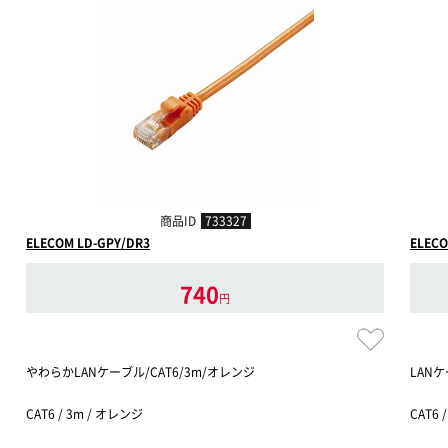
商品ID
733327
ELECOM LD-GPY/DR3
ELECO
740
円
やわらかLANケーブル/CAT6/3m/オレンジ
LANケ
CAT6 / 3m / オレンジ
CAT6 