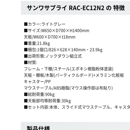
サンワサプライ RAC-EC12N2 の 特徴
■カラー:ライトグレー
■サイズ:W650×D700×H1400mm
天板/W600×D700×t18mm
■重量:21.8kg
■梱包:1個口/826×628×140mm・23.9kg
■出荷形態:ノックダウン組立式
■材質:
フレーム・下棚/スチール(エポキシ樹脂粉体塗装)
天板・棚板/木製(パーティクルボード)+メラミン化粧板
キャスター/PP
マウステーブル/ABS樹脂(マウス操作部は布貼り)
■総耐荷重:90kg
■天板部均等耐荷重:30kg
■セット内容:本体、スライド式マウステーブル、キャスタ
製品仕様