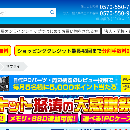
0570-550-7
個人のお客様
0570-550-9
法人・個人事業主のお客様
年中無休 ( 10:00 ～ 18:
工房オンラインショップではじめてお買い物をされる方
法人・学校・
無料
ショッピングクレジット最長48回まで
分割手数料0
サプライ