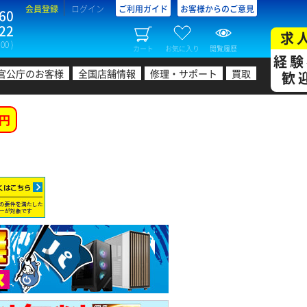
会員登録
ログイン
ご利用ガイド
お客様からのご意見
60
22
求
00 )
カート
お気に入り
閲覧履歴
経験
官公庁のお客様
全国店舗情報
修理・サポート
買取
歓
円