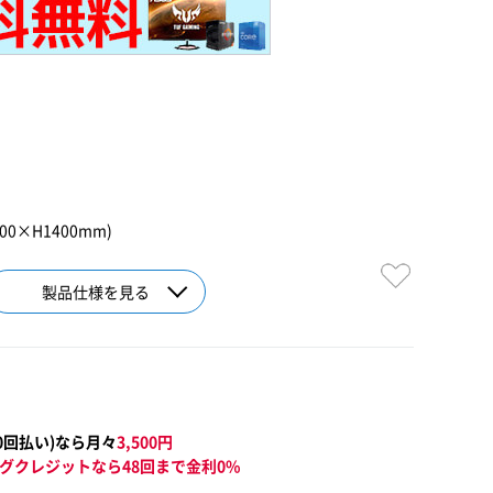
0×H1400mm)
製品仕様を見る
0
回払い)なら月々
3,500
円
グクレジットなら48回まで金利0%