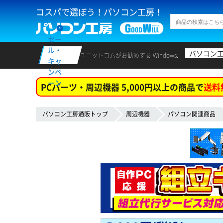
コスパで選ぼう！パソコン工房！
セー
ル・
パソコン
ユニットコムがお勧めする Windows.
キャ
ンペ
ーン
PCパーツ・周辺機器 5,000円以上の商品で
送料
パソコン工房通販トップ
周辺機器
パソコン関連商品