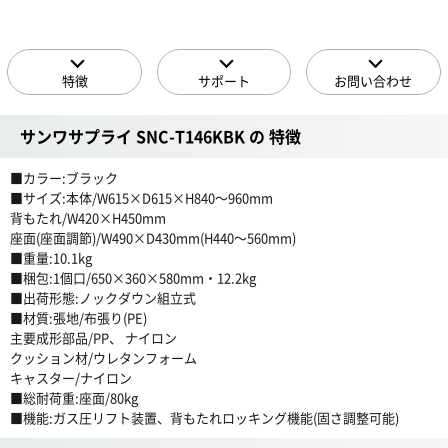
特徴
サポート
お問い合わせ
サンワサプライ SNC-T146KBK の 特徴
■カラー:ブラック
■サイズ:本体/W615×D615×H840〜960mm
背もたれ/W420×H450mm
座面(座面調節)/W490×D430mm(H440〜560mm)
■重量:10.1kg
■梱包:1個口/650×360×580mm・12.2kg
■出荷形態:ノックダウン組立式
■材質:張地/布張り(PE)
主要成形部品/PP、 ナイロン
クッション材/ウレタンフォーム
キャスター/ナイロン
■総耐荷重:座面/80kg
■機能:ガス圧リフト装置、背もたれロッキング機能(固さ調整可能)