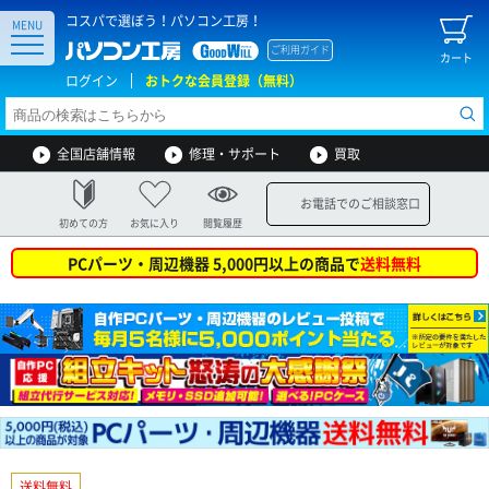
コスパで選ぼう！パソコン工房！
MENU
ご利用ガイド
カート
ログイン
おトクな会員登録（無料）
全国店舗情報
修理・サポート
買取
お電話でのご相談窓口
初めての方
お気に入り
閲覧履歴
PCパーツ・周辺機器 5,000円以上の商品で
送料無料
送料無料