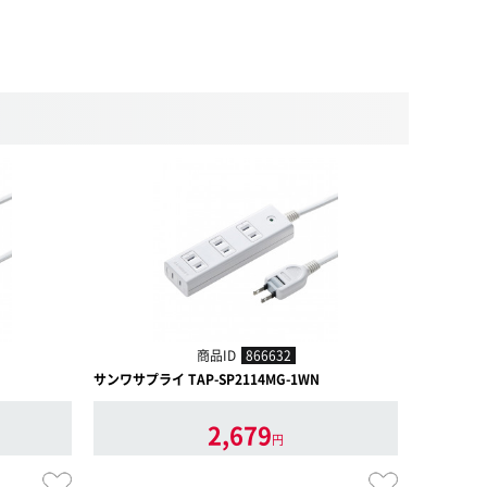
商品ID
866632
サンワサプライ TAP-SP2114MG-1WN
2,679
円