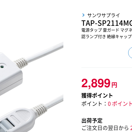
サンワサプライ
TAP-SP2114M
電源タップ 雷ガード マグネ
認ランプ付き 絶縁キャップ付き 
2,899
円
獲得ポイント
ポイント：
0 ポイン
出荷予定
ご注文日の翌日から