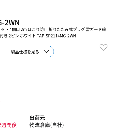
G-2WN
ット 4個口 2m ほこり防止 折りたたみ式プラグ 雷ガード確
2ピン ホワイト TAP-SP2114MG-2WN
製品仕様を見る
ト
出荷元
2週間後
物流倉庫(自社)