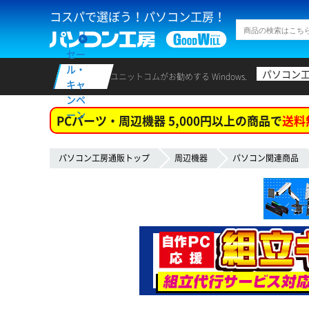
コスパで選ぼう！パソコン工房！
セー
ル・
パソコン
ユニットコムがお勧めする Windows.
キャ
ンペ
ーン
PCパーツ・周辺機器 5,000円以上の商品で
送料
パソコン工房通販トップ
周辺機器
パソコン関連商品