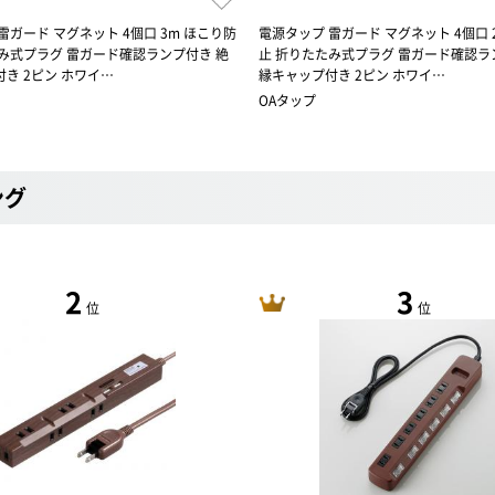
雷ガード マグネット 4個口 3m ほこり防
電源タップ 雷ガード マグネット 4個口 
み式プラグ 雷ガード確認ランプ付き 絶
止 折りたたみ式プラグ 雷ガード確認ラ
き 2ピン ホワイ…
縁キャップ付き 2ピン ホワイ…
OAタップ
ング
2
3
位
位