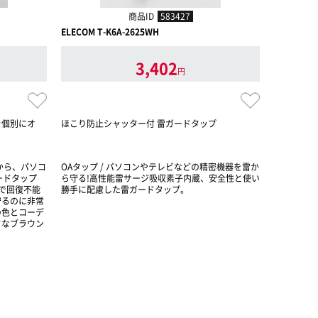
商品ID
583427
ELECOM T-K6A-2625WH
ELECOM T
3,402
円
を個別にオ
ほこり防止シャッター付 雷ガードタップ
たっぷり7
ネット付で
す。雷サー
ジから、パソコ
OAタップ / パソコンやテレビなどの精密機器を雷か
OAタップ
ードタップ
ら守る!高性能雷サージ吸収素子内蔵、安全性と使い
ージ吸収素
ージで回復不能
勝手に配慮した雷ガードタップ。
守るのに非常
の色とコーデ
クなブラウン