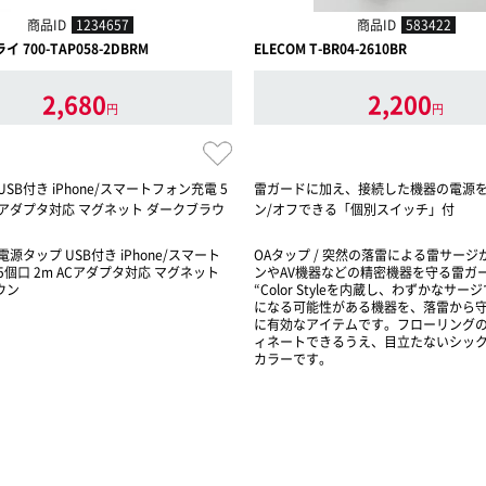
商品ID
1234657
商品ID
583422
 700-TAP058-2DBRM
ELECOM T-BR04-2610BR
2,680
2,200
円
円
SB付き iPhone/スマートフォン充電 5
雷ガードに加え、接続した機器の電源
ACアダプタ対応 マグネット ダークブラウ
ン/オフできる「個別スイッチ」付
 電源タップ USB付き iPhone/スマート
OAタップ / 突然の落雷による雷サー
5個口 2m ACアダプタ対応 マグネット
ンやAV機器などの精密機器を守る雷ガ
ウン
“Color Styleを内蔵し、わずかなサ
になる可能性がある機器を、落雷から
に有効なアイテムです。フローリング
ィネートできるうえ、目立たないシッ
カラーです。