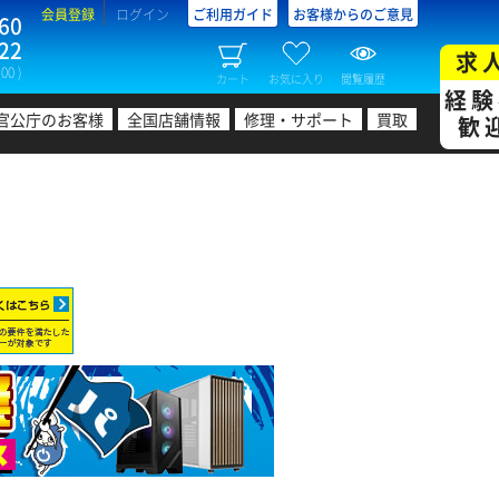
会員登録
ログイン
ご利用ガイド
お客様からのご意見
60
22
求
00 )
カート
お気に入り
閲覧履歴
経験
官公庁のお客様
全国店舗情報
修理・サポート
買取
歓