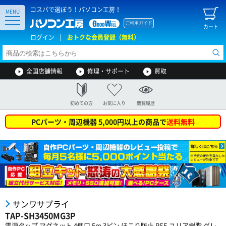
コスパで選ぼう！パソコン工房！
MENU
ご利用ガイド
カート
ログイン
おトクな会員登録（無料）
全国店舗情報
修理・サポート
買取
初めての方
お気に入り
閲覧履歴
PCパーツ・周辺機器 5,000円以上の商品で
送料無料
サンワサプライ
TAP-SH3450MG3P
電源タップ マグネット 4個口 5m 3ピン ほこり防止 PSE ユリア樹脂 グレ