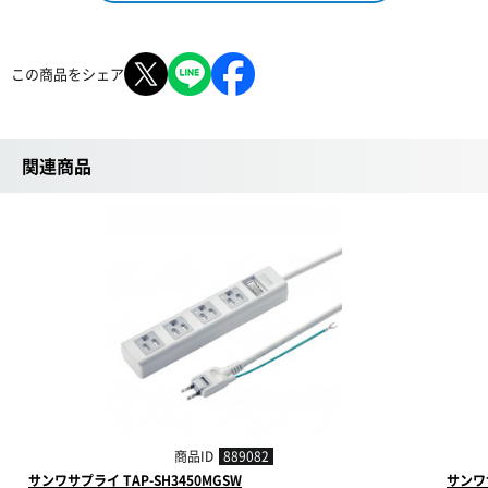
この商品をシェア
関連商品
商品ID
889082
サンワサプライ TAP-SH3450MGSW
サンワサ