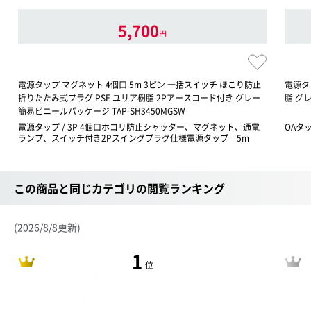
5,700
円
電源タップ マグネット 4個口 5m 3ピン 一括スイッチ ほこり防止
電源タッ
折りたたみ式プラグ PSE ユリア樹脂 2Pアースコード付き グレー
脂 グレ
簡易ビニールパッケージ TAP-SH3450MGSW
電源タップ / 3P 4個口ホコリ防止シャッター、マグネット、通電
OAタ
ランプ、スイッチ付き2Pスイングプラグ仕様電源タップ 5m
この商品と同じカテゴリの閲覧ランキング
(2026/8/8更新)
1
位