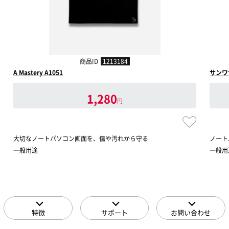
商品ID
1213184
A Mastery A1051
サンワサ
1,280
円
大切なノートパソコン画面を、傷や汚れから守る
ノート
一般用途
一般用
特徴
サポート
お問い合わせ