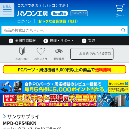
コスパで選ぼう！パソコン工房！
MENU
ご利用ガイド
カート
ログイン
おトクな会員登録（無料）
全国店舗情報
修理・サポート
買取
お電話でのご相談窓口
初めての方
お気に入り
閲覧履歴
PCパーツ・周辺機器 5,000円以上の商品で
送料無料
サンワサプライ
MPD-OP54BKN
ベーシックマウスパッド(ブラック)