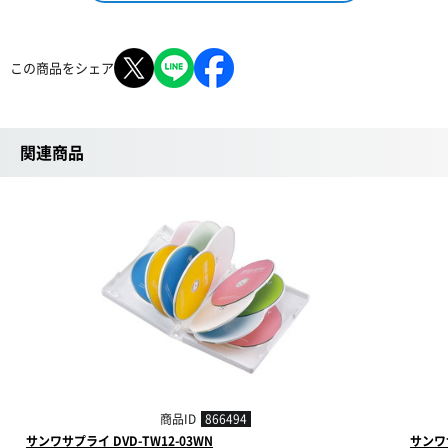
この商品をシェア
関連商品
商品ID
866494
サンワサプライ DVD-TW12-03WN
サンワサ