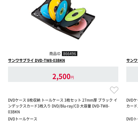
商品ID
866496
サンワサプライ DVD-TW8-03BKN
サンワサ
2,500
円
DVDケース 8枚収納 トールケース 3枚セット 27mm厚 ブラック イ
DVD
ンデックスカード3枚入り DVD/Blu-ray/CD 大容量 DVD-TW8-
カード入
03BKN
DVDトールケース
DVD