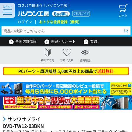
コスパで選ぼう！パソコン工房！
MENU
ご利用ガイド
カート
ログイン
おトクな会員登録（無料）
全国店舗情報
修理・サポート
買取
初めての方
お気に入り
閲覧履歴
PCパーツ・周辺機器 5,000円以上の商品で
送料無料
サンワサプライ
DVD-TW12-03BKN
DVDケース 12枚収納 トールケース 3枚セット 27mm厚 ブラック インデッ