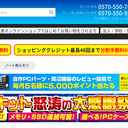
0570-550-7
個人のお客様
0570-550-9
法人・個人事業主のお客様
年中無休 ( 10:00 ～ 18:
工房オンラインショップではじめてお買い物をされる方
法人・学校・
無料
ショッピングクレジット最長48回まで
分割手数料0
ノート用メモリ