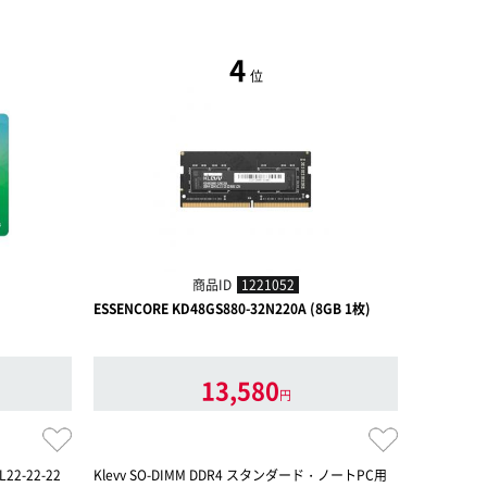
4
位
商品ID
1221052
ESSENCORE KD48GS880-32N220A (8GB 1枚)
CFD D4N2
13,580
円
22-22-22
Klevv SO-DIMM DDR4 スタンダード・ノートPC用
DDR4-266