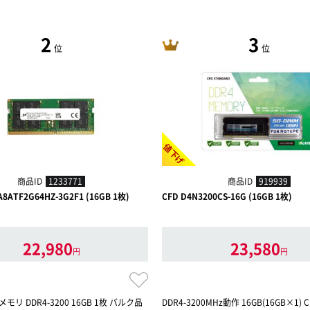
2
3
位
位
値下げ
商品ID
1233771
商品ID
919939
A8ATF2G64HZ-3G2F1 (16GB 1枚)
CFD D4N3200CS-16G (16GB 1枚)
22,980
23,580
円
円
モリ DDR4-3200 16GB 1枚 バルク品
DDR4-3200MHz動作 16GB(16GB×1) CL