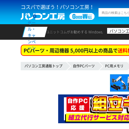
コスパで選ぼう！パソコン工房！
セー
ル・
パソコン
ユニットコムがお勧めする Windows.
キャ
ンペ
ーン
PCパーツ・周辺機器 5,000円以上の商品で
送料
パソコン工房通販トップ
自作PCパーツ
PC用メモリ