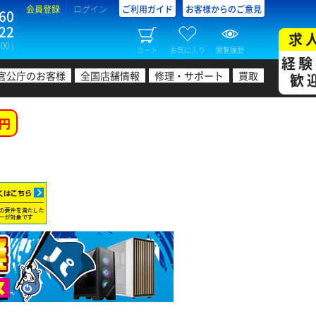
会員登録
ログイン
ご利用ガイド
お客様からのご意見
60
22
求
00 )
カート
お気に入り
閲覧履歴
経験
官公庁のお客様
全国店舗情報
修理・サポート
買取
歓
円