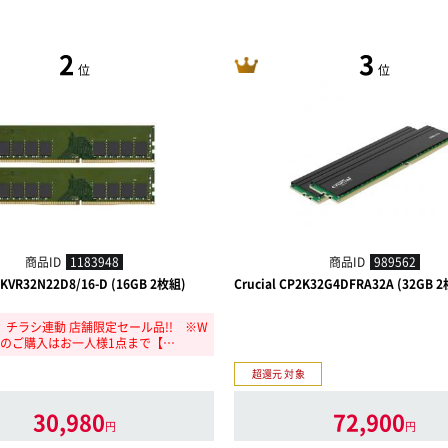
2
3
位
位
商品ID
1183948
商品ID
989562
KVR32N22D8/16-D (16GB 2枚組)
Crucial CP2K32G4DFRA32A (32GB 
/7】チラシ連動 店舗限定セール品!! ※W
でのご購入はお一人様1点まで【…
超還元 対象
30,980
72,900
円
円