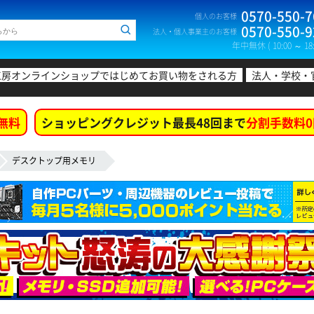
0570-550-7
個人のお客様
0570-550-9
法人・個人事業主のお客様
年中無休 ( 10:00 ～ 18:
工房オンラインショップではじめてお買い物をされる方
法人・学校・
無料
ショッピングクレジット最長48回まで
分割手数料0
デスクトップ用メモリ