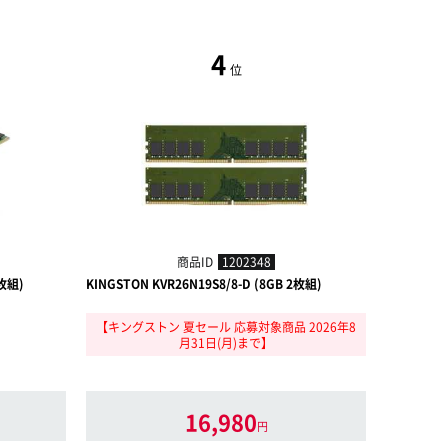
4
位
商品ID
1202348
2枚組)
KINGSTON KVR26N19S8/8-D (8GB 2枚組)
KINGSTON
【キングストン 夏セール 応募対象商品 2026年8
【8/1-
月31日(月)まで】
EB
16,980
円