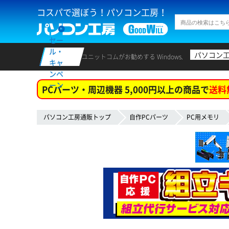
コスパで選ぼう！パソコン工房！
セー
ル・
パソコン
ユニットコムがお勧めする Windows.
キャ
ンペ
ーン
PCパーツ・周辺機器 5,000円以上の商品で
送料
パソコン工房通販トップ
自作PCパーツ
PC用メモリ