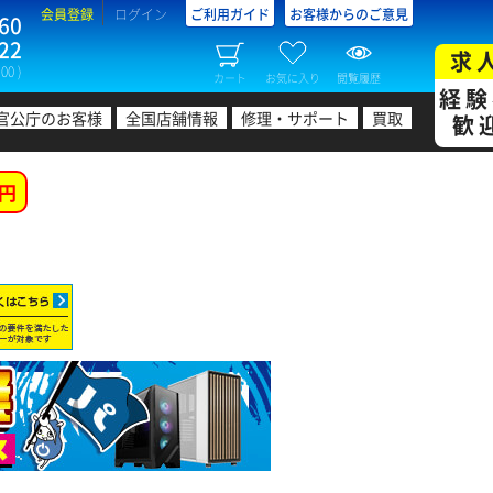
会員登録
ログイン
ご利用ガイド
お客様からのご意見
60
22
求
00 )
カート
お気に入り
閲覧履歴
経験
官公庁のお客様
全国店舗情報
修理・サポート
買取
歓
円