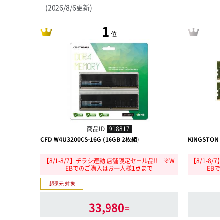
(2026/8/6更新)
1
位
商品ID
918817
CFD W4U3200CS-16G (16GB 2枚組)
KINGSTON 
【8/1-8/7】チラシ連動 店舗限定セール品!! ※W
【8/1-8
EBでのご購入はお一人様1点まで
EB
超還元 対象
33,980
円