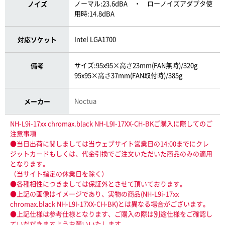
ノーマル:23.6dBA ・ ローノイズアダプタ使
ノイズ
用時:14.8dBA
Intel LGA1700
対応ソケット
サイズ:95x95×高さ23mm(FAN無時)/320g
備考
95x95×高さ37mm(FAN取付時)/385g
Noctua
メーカー
NH-L9i-17xx chromax.black NH-L9I-17XX-CH-BKご購入に際してのご
注意事項
●当日出荷に関しましては当ウェブサイト営業日の14:00までにクレ
ジットカードもしくは、代金引換でご注文いただいた商品のみの適用
となります。
（当サイト指定の休業日を除く）
●各種相性につきましては保証外とさせて頂いております。
●上記の画像はイメージであり、実物の商品(NH-L9i-17xx
chromax.black NH-L9I-17XX-CH-BK)とは異なる場合がございます。
●上記仕様は参考仕様となります、ご購入の際は別途仕様をご確認し
ていだだきますようお願いいたします。