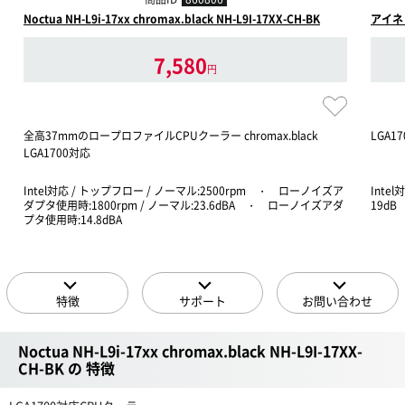
Noctua NH-L9i-17xx chromax.black NH-L9I-17XX-CH-BK
アイネッ
7,580
円
全高37mmのロープロファイルCPUクーラー chromax.black
LGA
LGA1700対応
Intel対応 / トップフロー / ノーマル:2500rpm ・ ローノイズア
Intel
ダプタ使用時:1800rpm / ノーマル:23.6dBA ・ ローノイズアダ
19dB
プタ使用時:14.8dBA
特徴
サポート
お問い合わせ
Noctua NH-L9i-17xx chromax.black NH-L9I-17XX-
CH-BK の 特徴