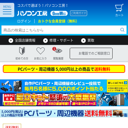
コスパで選ぼう！パソコン工房！
MENU
ご利用ガイド
カート
ログイン
おトクな会員登録（無料）
全国店舗情報
修理・サポート
買取
1
お電話でのご相談窓口
初めての方
お気に入り
閲覧履歴
PCパーツ・周辺機器 5,000円以上の商品で
送料無料
送料無料