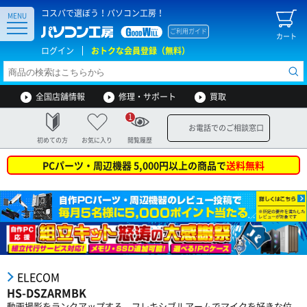
コスパで選ぼう！パソコン工房！
MENU
ご利用ガイド
カート
ログイン
おトクな会員登録（無料）
全国店舗情報
修理・サポート
買取
1
お電話でのご相談窓口
初めての方
お気に入り
閲覧履歴
PCパーツ・周辺機器 5,000円以上の商品で
送料無料
ELECOM
HS-DSZARMBK
動画撮影をランクアップする、フレキシブルアームでマイクを好きな位