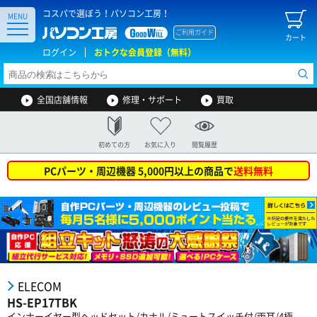
コスパで選ぼう！パソコン工房！
MENU
ご利用ガイド
カート
ログイン
おトクな会員登録（無料）
全国店舗情報
修理・サポート
買取
初めての方
お気に入り
閲覧履歴
PCパーツ・周辺機器 5,000円以上の商品で
送料無料
ELECOM
HS-EP17TBK
インナーイヤー型ヘッドセット/カナル/ミュートスイッチ付/両耳/4極