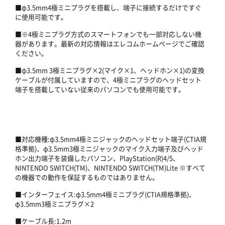
■φ3.5mm4極ミニプラグを搭載し、端子に接続するだけですぐ
に使用可能です。
■※4極ミニプラグ方式のスマートフォンでも一部対応しない機
器があります。最新の対応情報はエレコムホームページでご確認
ください。
■φ3.5mm 3極ミニプラグ×2(マイク×1、ヘッドホン×1)の変換
ケーブルが付属していますので、4極ミニプラグのヘッドセット
端子を搭載していない従来のパソコンでも使用可能です。
■対応機種:φ3.5mm4極ミニジャックのヘッドセット端子(CTIA規
格準拠)、φ3.5mm3極ミニジャックのマイク入力端子及びヘッド
ホン出力端子を装備したパソコン、PlayStation(R)4/5、
NINTENDO SWITCH(TM)、NINTENDO SWITCH(TM)Lite ※すべて
の機器での動作を保証するものではありません。
■インターフェイス:φ3.5mm4極ミニプラグ(CTIA規格準拠)、
φ3.5mm3極ミニプラグ×2
■ケーブル長:1.2m