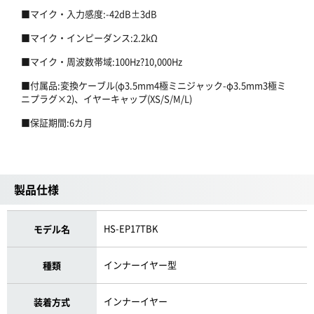
■マイク・入力感度:-42dB±3dB
■マイク・インピーダンス:2.2kΩ
■マイク・周波数帯域:100Hz?10,000Hz
■付属品:変換ケーブル(φ3.5mm4極ミニジャック-φ3.5mm3極ミ
ニプラグ×2)、イヤーキャップ(XS/S/M/L)
■保証期間:6カ月
製品仕様
HS-EP17TBK
モデル名
インナーイヤー型
種類
インナーイヤー
装着方式