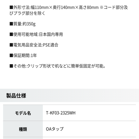
■外形寸法:幅110mm×奥行140mm×高さ80mm ※コード部分及
びプラグ部分を除く
■質量:約350g
■使用可能地域:日本国内専用
■電気用品安全法:PSE適合
■保証期間:1年
■その他:クリップ形状で机などに簡単仮固定が可能。
製品仕様
T-KF03-2325WH
モデル名
OAタップ
種類