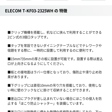
ELECOM T-KF03-2325WH の 特徴
■クリップ機構を搭載し、机などに挟んで利用することができる
2ピン式の3個口タップです。
■タップを常設できないダイニングテーブルなどでテレワークや
宿題をする際に、一時的に設置して利用するのに便利です。
■15mm?35mmの厚さの板に設置が可能です。設置する際は差込
口が上向きになるようにしてください。
■板との接地面はラバー仕様となっており、傷防止や滑り止め効
果があります。
■下グリップには直径10mmの吊り穴を搭載しており、使用しな
い時に壁のフックなどに掛けて収納することができます。
■差込口にプラグが差し込まれていない場合にほこりの侵入を防
止する「ほこり防止シャッター」を装備しています。
■差込口には耐熱性に優れた熱硬化性樹脂を使用しており、万一