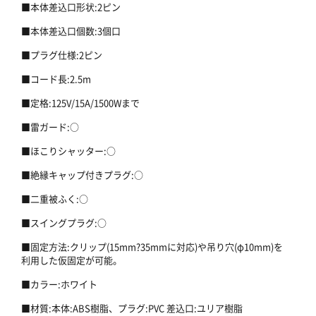
■本体差込口形状:2ピン
■本体差込口個数:3個口
■プラグ仕様:2ピン
■コード長:2.5m
■定格:125V/15A/1500Wまで
■雷ガード:○
■ほこりシャッター:○
■絶縁キャップ付きプラグ:○
■二重被ふく:○
■スイングプラグ:○
■固定方法:クリップ(15mm?35mmに対応)や吊り穴(φ10mm)を
利用した仮固定が可能。
■カラー:ホワイト
■材質:本体:ABS樹脂、プラグ:PVC 差込口:ユリア樹脂