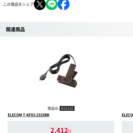
この商品をシェア
関連商品
商品ID
833320
ELECOM T-KF03-2325BR
ELECO
2,412
円