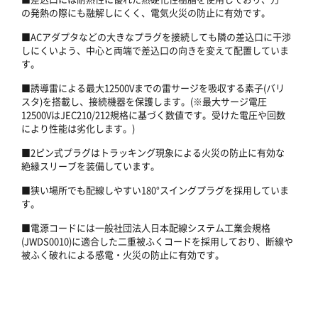
の発熱の際にも融解しにくく、電気火災の防止に有効です。
■ACアダプタなどの大きなプラグを接続しても隣の差込口に干渉
しにくいよう、中心と両端で差込口の向きを変えて配置していま
す。
■誘導雷による最大12500Vまでの雷サージを吸収する素子(バリ
スタ)を搭載し、接続機器を保護します。(※最大サージ電圧
12500VはJEC210/212規格に基づく数値です。受けた電圧や回数
により性能は劣化します。)
■2ピン式プラグはトラッキング現象による火災の防止に有効な
絶縁スリーブを装備しています。
■狭い場所でも配線しやすい180°スイングプラグを採用していま
す。
■電源コードには一般社団法人日本配線システム工業会規格
(JWDS0010)に適合した二重被ふくコードを採用しており、断線や
被ふく破れによる感電・火災の防止に有効です。