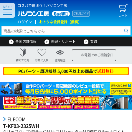
コスパで選ぼう！パソコン工房！
MENU
ご利用ガイド
カート
ログイン
おトクな会員登録（無料）
全国店舗情報
修理・サポート
買取
お電話でのご相談窓口
初めての方
お気に入り
閲覧履歴
PCパーツ・周辺機器 5,000円以上の商品で
送料無料
ELECOM
T-KF03-2325WH
クリップタップ/雷サージ付/ホコリシャッター付/3個口/2.5m/ホワイト