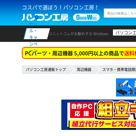
コスパで選ぼう！パソコン工房！
セー
ル・
パソコン
ユニットコムがお勧めする Windows.
キャ
ンペ
ーン
PCパーツ・周辺機器 5,000円以上の商品で
送料
パソコン工房通販トップ
周辺機器
スマホ・携帯電話関