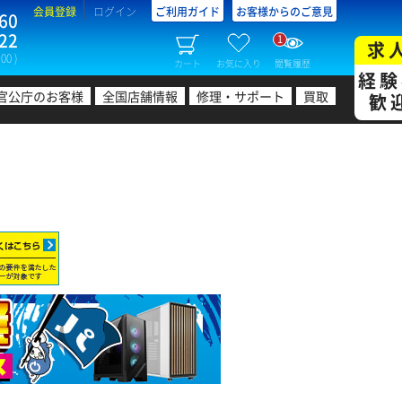
会員登録
ログイン
ご利用ガイド
お客様からのご意見
60
22
1
求
00 )
カート
お気に入り
閲覧履歴
経験
官公庁のお客様
全国店舗情報
修理・サポート
買取
歓