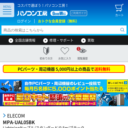
コスパで選ぼう！パソコン工房！
MENU
ご利用ガイド
カート
ログイン
おトクな会員登録（無料）
全国店舗情報
修理・サポート
買取
1
初めての方
お気に入り
閲覧履歴
PCパーツ・周辺機器 5,000円以上の商品で
送料無料
ELECOM
MPA-UAL05BK
Lightningケーブル/スタンダード/0.5m/ブラック