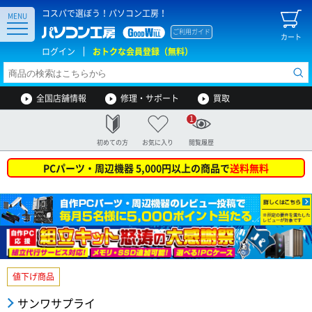
コスパで選ぼう！パソコン工房！
MENU
ご利用ガイド
カート
ログイン
おトクな会員登録（無料）
全国店舗情報
修理・サポート
買取
1
初めての方
お気に入り
閲覧履歴
PCパーツ・周辺機器 5,000円以上の商品で
送料無料
値下げ商品
サンワサプライ