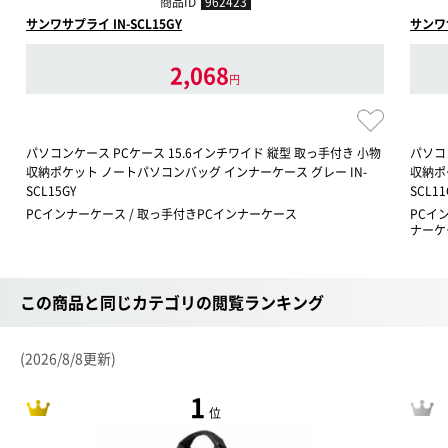
商品ID
962423
サンワサプライ IN-SCL15GY
サンワサ
2,068
円
パソコンケース PCケース 15.6インチワイド 縦型 取っ手付き 小物
パソコ
収納ポケット ノートパソコンバッグ インナーケース グレー IN-
収納ポ
SCL15GY
SCL11
PCインナーケース / 取っ手付きPCインナーケース
PCイ
ナーケ
この商品と同じカテゴリの閲覧ランキング
(2026/8/8更新)
1
位