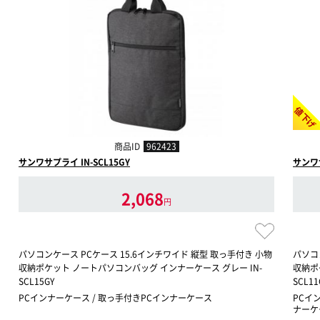
値下げ
商品ID
962423
サンワサプライ IN-SCL15GY
サンワサ
2,068
円
パソコンケース PCケース 15.6インチワイド 縦型 取っ手付き 小物
パソコ
収納ポケット ノートパソコンバッグ インナーケース グレー IN-
収納ポ
SCL15GY
SCL11
PCインナーケース / 取っ手付きPCインナーケース
PCイ
ナーケ