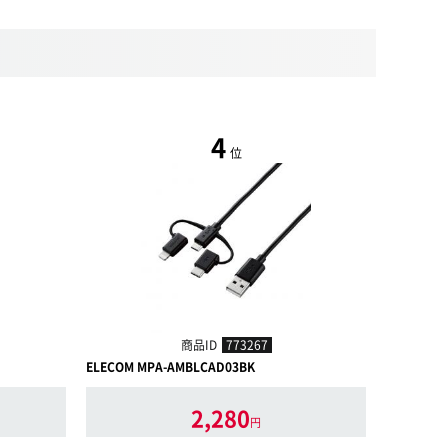
4
位
商品ID
773267
ELECOM MPA-AMBLCAD03BK
GREEN HO
在庫切れ
2,280
円