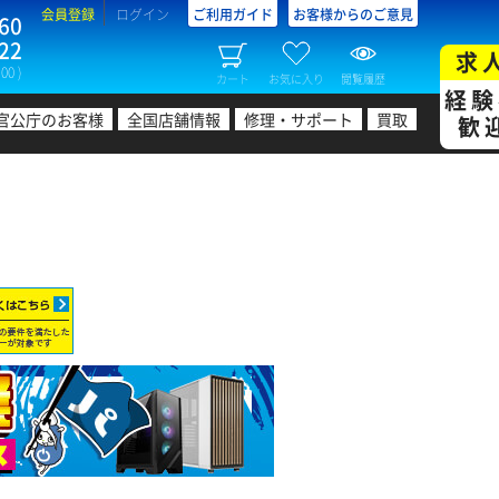
会員登録
ログイン
ご利用ガイド
お客様からのご意見
60
22
求
00 )
カート
お気に入り
閲覧履歴
経験
官公庁のお客様
全国店舗情報
修理・サポート
買取
歓