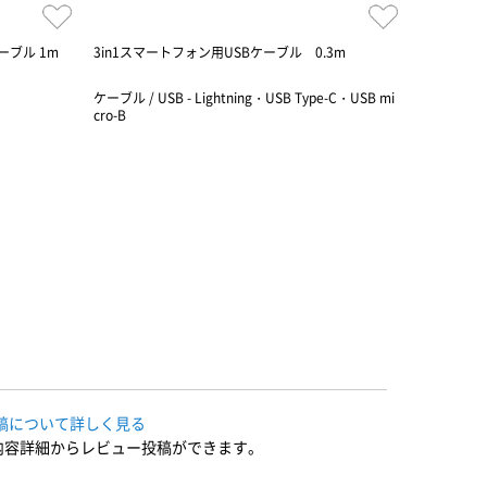
送ケーブル 1m
3in1スマートフォン用USBケーブル 0.3m
USB Type
ホワイト
ケーブル / USB - Lightning・USB Type-C・USB mi
ケーブル / 
cro-B
稿について詳しく見る
内容詳細からレビュー投稿ができます。