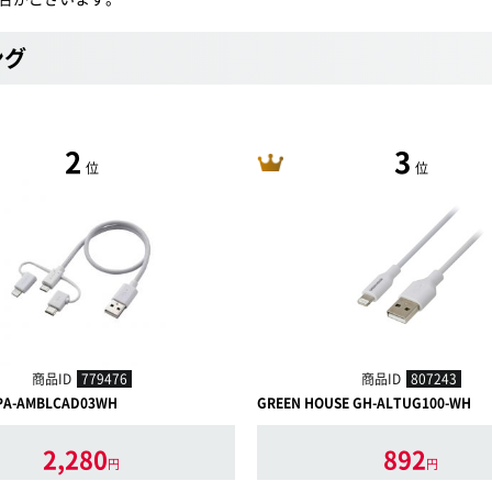
ング
2
3
位
位
商品ID
779476
商品ID
807243
PA-AMBLCAD03WH
GREEN HOUSE GH-ALTUG100-WH
2,280
892
円
円