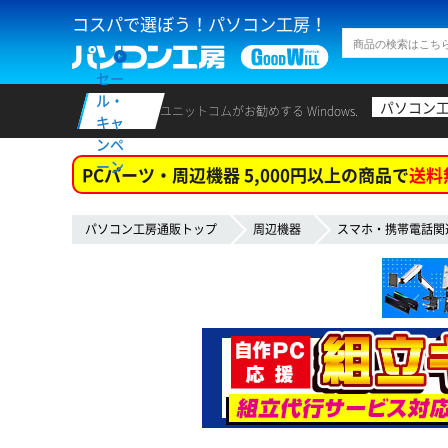
コスパで選ぼう！パソコン工房！
セー
ル・
パソコン
ユニットコムがお勧めする Windows.
キャ
ンペ
ーン
PCパーツ・周辺機器 5,000円以上の商品で
送料
パソコン工房通販トップ
周辺機器
スマホ・携帯電話関