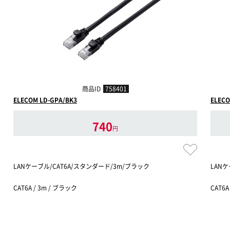
商品ID
758401
ELECOM LD-GPA/BK3
ELECO
740
円
LANケーブル/CAT6A/スタンダード/3m/ブラック
LANケ
CAT6A / 3m / ブラック
CAT6A