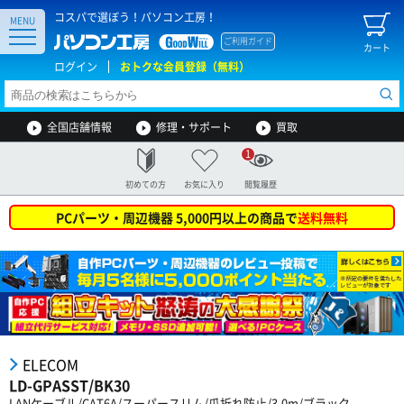
コスパで選ぼう！パソコン工房！
MENU
ご利用ガイド
カート
ログイン
おトクな会員登録（無料）
全国店舗情報
修理・サポート
買取
1
初めての方
お気に入り
閲覧履歴
PCパーツ・周辺機器 5,000円以上の商品で
送料無料
ELECOM
LD-GPASST/BK30
LANケーブル/CAT6A/スーパースリム/爪折れ防止/3.0m/ブラック