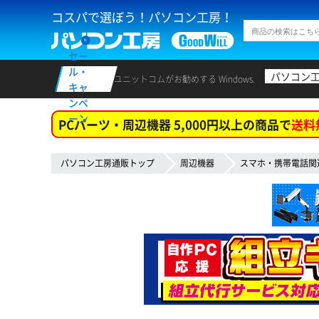
コスパで選ぼう！パソコン工房！
セー
ル・
パソコン
ユニットコムがお勧めする Windows.
キャ
ンペ
ーン
PCパーツ・周辺機器 5,000円以上の商品で
送料
パソコン工房通販トップ
周辺機器
スマホ・携帯電話関