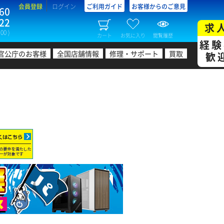
会員登録
ログイン
ご利用ガイド
お客様からのご意見
60
22
求
00 )
カート
お気に入り
閲覧履歴
経験
官公庁のお客様
全国店舗情報
修理・サポート
買取
歓