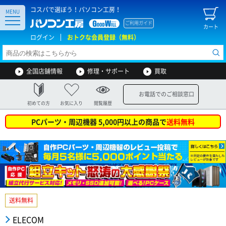
コスパで選ぼう！パソコン工房！
MENU
ご利用ガイド
カート
ログイン
おトクな会員登録（無料）
全国店舗情報
修理・サポート
買取
お電話でのご相談窓口
初めての方
お気に入り
閲覧履歴
PCパーツ・周辺機器 5,000円以上の商品で
送料無料
送料無料
ELECOM