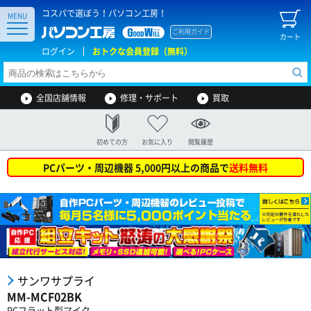
コスパで選ぼう！パソコン工房！
MENU
ご利用ガイド
カート
ログイン
おトクな会員登録（無料）
全国店舗情報
修理・サポート
買取
初めての方
お気に入り
閲覧履歴
PCパーツ・周辺機器 5,000円以上の商品で
送料無料
サンワサプライ
MM-MCF02BK
PCフラット型マイク