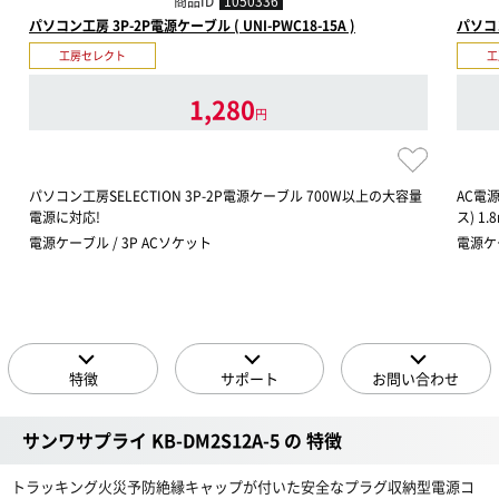
商品ID
1050336
パソコン工房 3P-2P電源ケーブル ( UNI-PWC18-15A )
パソコン
工房セレクト
工
1,280
円
パソコン工房SELECTION 3P-2P電源ケーブル 700W以上の大容量
AC電源
電源に対応!
ス) 1.
電源ケーブル / 3P ACソケット
電源ケー
特徴
サポート
お問い合わせ
サンワサプライ KB-DM2S12A-5 の 特徴
トラッキング火災予防絶縁キャップが付いた安全なプラグ収納型電源コ