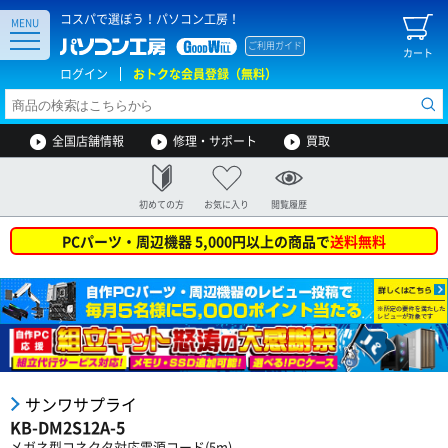
コスパで選ぼう！パソコン工房！
MENU
ご利用ガイド
カート
ログイン
おトクな会員登録（無料）
全国店舗情報
修理・サポート
買取
初めての方
お気に入り
閲覧履歴
PCパーツ・周辺機器 5,000円以上の商品で
送料無料
サンワサプライ
KB-DM2S12A-5
メガネ型コネクタ対応電源コード(5m)