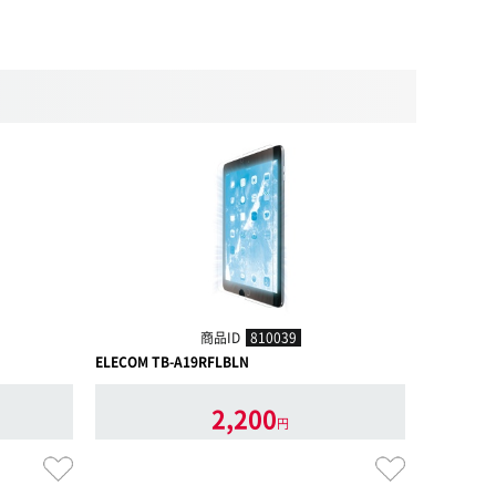
商品ID
810039
ELECOM TB-A19RFLBLN
ELECOM T
2,200
円