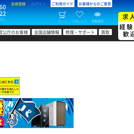
会員登録
ログイン
ご利用ガイド
お客様からのご意見
60
22
求
00 )
カート
お気に入り
閲覧履歴
経験
官公庁のお客様
全国店舗情報
修理・サポート
買取
歓