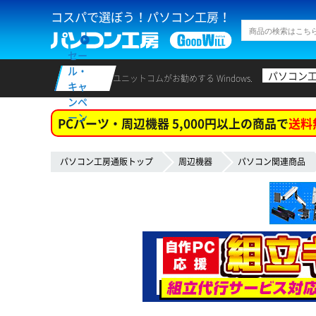
コスパで選ぼう！パソコン工房！
セー
ル・
パソコン
ユニットコムがお勧めする Windows.
キャ
ンペ
ーン
PCパーツ・周辺機器 5,000円以上の商品で
送料
パソコン工房通販トップ
周辺機器
パソコン関連商品