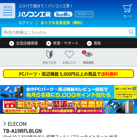
コスパで選ぼう！パソコン工房！
MENU
ご利用ガイド
カート
ログイン
おトクな会員登録（無料）
全国店舗情報
修理・サポート
買取
1
初めての方
お気に入り
閲覧履歴
PCパーツ・周辺機器 5,000円以上の商品で
送料無料
ELECOM
TB-A19RFLBLGN
iPad 10.2 2019年モデル/保護フィルム/ブルーライトカット/光沢