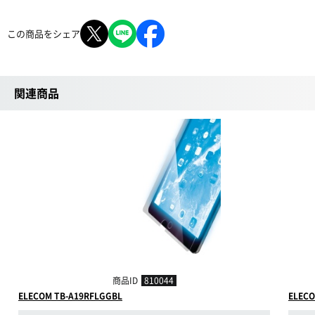
この商品をシェア
関連商品
商品ID
810044
ELECOM TB-A19RFLGGBL
ELECO