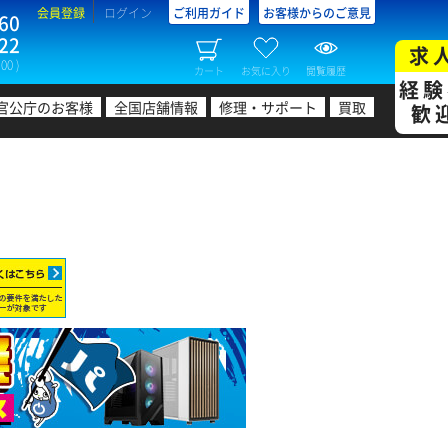
会員登録
ログイン
ご利用ガイド
お客様からのご意見
60
22
求
00 )
カート
お気に入り
閲覧履歴
経験
官公庁のお客様
全国店舗情報
修理・サポート
買取
歓