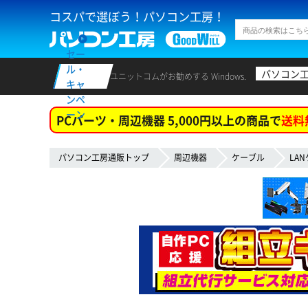
コスパで選ぼう！パソコン工房！
セー
ル・
パソコン
ユニットコムがお勧めする Windows.
キャ
ンペ
ーン
PCパーツ・周辺機器 5,000円以上の商品で
送料
パソコン工房通販トップ
周辺機器
ケーブル
LA