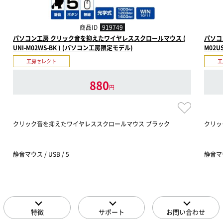
商品ID
919749
パソコン工房 クリック音を抑えたワイヤレススクロールマウス (
パソコ
UNI-M02WS-BK ) (パソコン工房限定モデル)
M02U
工房セレクト
工
880
円
クリック音を抑えたワイヤレススクロールマウス ブラック
クリッ
静音マウス / USB / 5
静音マウス
特徴
サポート
お問い合わせ