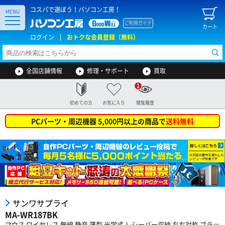
コスパで選ぼう！パソコン工房！
MENU
ご利用ガイド
カート
ログイン
おトクな会員登録（無料）
全国店舗情報
修理・サポート
買取
1
初めての方
お気に入り
閲覧履歴
PCパーツ・周辺機器 5,000円以上の商品で
送料無料
サンワサプライ
MA-WR187BK
マウス ワイヤレス 無線 静音 薄型 光学式 レシーバー収納 左右対称 ブラッ