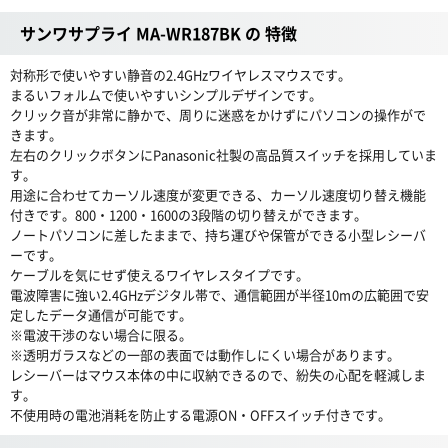
サンワサプライ MA-WR187BK の 特徴
対称形で使いやすい静音の2.4GHzワイヤレスマウスです。
まるいフォルムで使いやすいシンプルデザインです。
クリック音が非常に静かで、周りに迷惑をかけずにパソコンの操作がで
きます。
左右のクリックボタンにPanasonic社製の高品質スイッチを採用していま
す。
用途に合わせてカーソル速度が変更できる、カーソル速度切り替え機能
付きです。800・1200・1600の3段階の切り替えができます。
ノートパソコンに差したままで、持ち運びや保管ができる小型レシーバ
ーです。
ケーブルを気にせず使えるワイヤレスタイプです。
電波障害に強い2.4GHzデジタル帯で、通信範囲が半径10mの広範囲で安
定したデータ通信が可能です。
※電波干渉のない場合に限る。
※透明ガラスなどの一部の表面では動作しにくい場合があります。
レシーバーはマウス本体の中に収納できるので、紛失の心配を軽減しま
す。
不使用時の電池消耗を防止する電源ON・OFFスイッチ付きです。