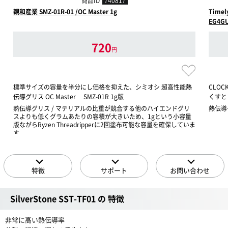
商品ID
740817
親和産業 SMZ-01R-01 /OC Master 1g
Time
EG4G
720
円
標準サイズの容量を半分にし価格を抑えた、シミオシ 超高性能熱
CLOC
伝導グリス OC Master SMZ-01R 1g版
くすと
熱伝導グリス / マテリアルの比重が競合する他のハイエンドグリ
熱伝導グ
スよりも低くグラムあたりの容積が大きいため、1gという小容量
版ながらRyzen Threadripperに2回塗布可能な容量を確保していま
す
特徴
サポート
お問い合わせ
SilverStone SST-TF01 の 特徴
非常に高い熱伝導率