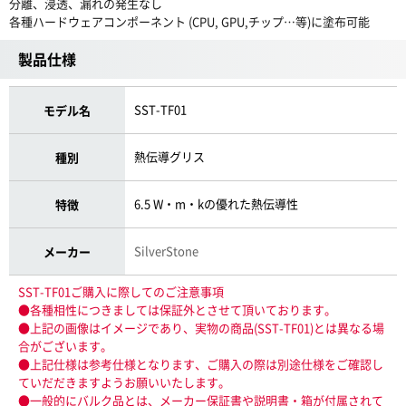
分離、浸透、漏れの発生なし
各種ハードウェアコンポーネント (CPU, GPU,チップ…等)に塗布可能
製品仕様
SST-TF01
モデル名
熱伝導グリス
種別
6.5 W・m・kの優れた熱伝導性
特徴
SilverStone
メーカー
SST-TF01ご購入に際してのご注意事項
●各種相性につきましては保証外とさせて頂いております。
●上記の画像はイメージであり、実物の商品(SST-TF01)とは異なる場
合がございます。
●上記仕様は参考仕様となります、ご購入の際は別途仕様をご確認し
ていだだきますようお願いいたします。
●一般的にバルク品とは、メーカー保証書や説明書・箱が付属されて