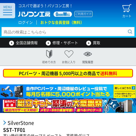
コスパで選ぼう！パソコン工房！
MENU
ご利用ガイド
カート
ログイン
おトクな会員登録（無料）
全国店舗情報
修理・サポート
買取
初めての方
お気に入り
閲覧履歴
PCパーツ・周辺機器 5,000円以上の商品で
送料無料
SilverStone
SST-TF01
高い熱伝導率のサーマルペースト、高性能グリス