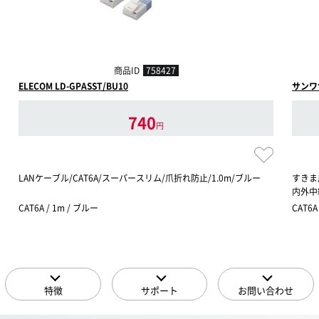
商品ID
758427
ELECOM LD-GPASST/BU10
サンワサ
740
円
LANケーブル/CAT6A/スーパースリム/爪折れ防止/1.0m/ブルー
すきま用
内外中継
CAT6A / 1m / ブルー
CAT6A
特徴
サポート
お問い合わせ