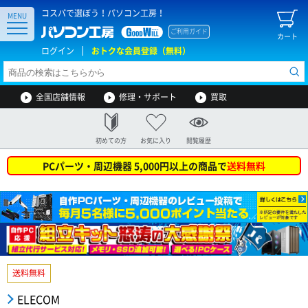
コスパで選ぼう！パソコン工房！
MENU
ご利用ガイド
カート
ログイン
おトクな会員登録（無料）
全国店舗情報
修理・サポート
買取
初めての方
お気に入り
閲覧履歴
PCパーツ・周辺機器 5,000円以上の商品で
送料無料
送料無料
ELECOM