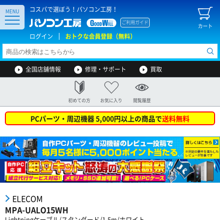
コスパで選ぼう！パソコン工房！
MENU
ご利用ガイド
カート
ログイン
おトクな会員登録（無料）
全国店舗情報
修理・サポート
買取
初めての方
お気に入り
閲覧履歴
PCパーツ・周辺機器 5,000円以上の商品で
送料無料
ELECOM
MPA-UALO15WH
Lightningケーブル/スタンダード/1.5m/ホワイト