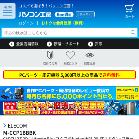
コスパで選ぼう！パソコン工房！
MENU
ご利用ガイド
カート
ログイン
おトクな会員登録（無料）
全国店舗情報
修理・サポート
買取
初めての方
お気に入り
閲覧履歴
PCパーツ・周辺機器 5,000円以上の商品で
送料無料
ELECOM
M-CCP1BBBK
CAPCLIP PRO/Ultimate Blueマウス/Bluetooth®5.0対応/4ボタン/ブラッ