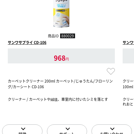
商品ID
880029
サンワサプライ CD-106
サンワサ
968
円
カーペットクリーナー 200ml カーペット/じゅうたん/フローリン
クリー
グ/カーシート CD-106
100m
クリーナー / カーペットや絨毯、車室内に付いたシミを落とす
クリー
れおと
特徴
サポート
お問い合わせ