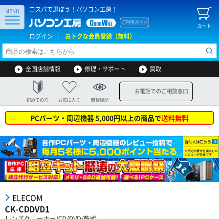
コスパで選ぼう！パソコン工房！
MENU
ご利用ガイド
カート
ログイン
おトクな会員登録（無料）
全国店舗情報
修理・サポート
買取
お電話でのご相談窓口
初めての方
お気に入り
閲覧履歴
PCパーツ・周辺機器 5,000円以上の商品で
送料無料
ELECOM
CK-CDDVD1
レンズクリーナー/CD/DVD/乾式