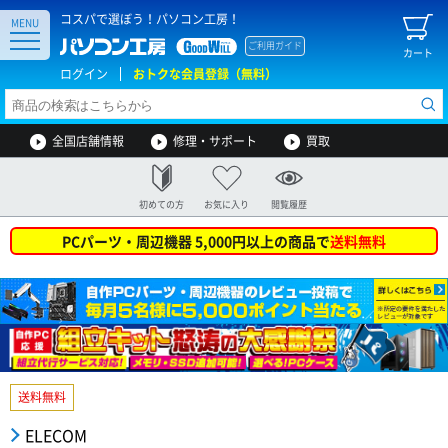
コスパで選ぼう！パソコン工房！
MENU
ご利用ガイド
カート
ログイン
おトクな会員登録（無料）
全国店舗情報
修理・サポート
買取
初めての方
お気に入り
閲覧履歴
PCパーツ・周辺機器 5,000円以上の商品で
送料無料
送料無料
ELECOM