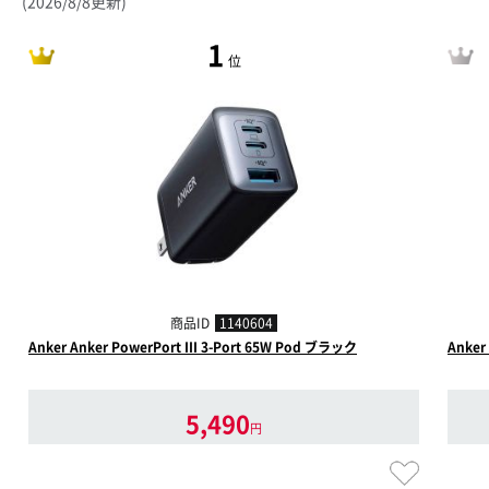
(2026/8/8更新)
1
位
商品ID
1140604
Anker Anker PowerPort III 3-Port 65W Pod ブラック
Anker
5,490
円