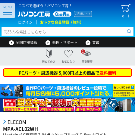
コスパで選ぼう！パソコン工房！
MENU
ご利用ガイド
カート
ログイン
おトクな会員登録（無料）
全国店舗情報
修理・サポート
買取
1
初めての方
お気に入り
閲覧履歴
PCパーツ・周辺機器 5,000円以上の商品で
送料無料
ELECOM
MPA-ACL02WH
LightningAC充電器/1.0A出力/ケーブル一体/1.5m/ホワイト