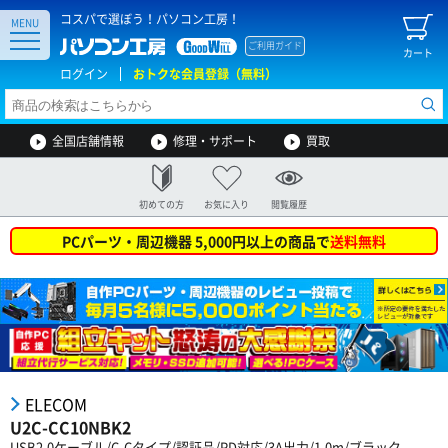
コスパで選ぼう！パソコン工房！
MENU
ご利用ガイド
カート
ログイン
おトクな会員登録（無料）
全国店舗情報
修理・サポート
買取
初めての方
お気に入り
閲覧履歴
PCパーツ・周辺機器 5,000円以上の商品で
送料無料
ELECOM
U2C-CC10NBK2
USB2.0ケーブル/C-Cタイプ/認証品/PD対応/3A出力/1.0m/ブラック