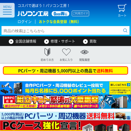
コスパで選ぼう！パソコン工房！
MENU
ご利用ガイド
カート
ログイン
おトクな会員登録（無料）
全国店舗情報
修理・サポート
買取
初めての方
お気に入り
閲覧履歴
PCパーツ・周辺機器 5,000円以上の商品で
送料無料