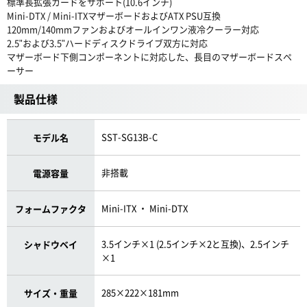
標準長拡張カードをサポート(10.6インチ)
Mini-DTX / Mini-ITXマザーボードおよびATX PSU互換
120mm/140mmファンおよびオールインワン液冷クーラー対応
2.5"および3.5"ハードディスクドライブ双方に対応
マザーボード下側コンポーネントに対応した、長目のマザーボードスペ
ーサー
製品仕様
SST-SG13B-C
モデル名
非搭載
電源容量
Mini-ITX ・ Mini-DTX
フォームファクタ
3.5インチ×1 (2.5インチ×2と互換)、2.5インチ
シャドウベイ
×1
285×222×181mm
サイズ・重量