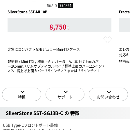
商品ID
774361
SilverStone SST-ML10B
Fract
8,750
円
非常にコンパクトなモジュラーMini-ITXケース
エレガ
対応キ
非搭載 / Mini-ITX / 標準上面カバー:N・A、嵩上げ上面カバ
非搭載 /
ー:9.5mmスリムオプティカルベイ / 標準上面カバー:2.5インチ
×2、嵩上げ上面カバー:2.5インチ×2 または 3.5インチ×1
特徴
サポート
お問い合わせ
SilverStone SST-SG13B-C の 特徴
USB Type-Cフロントポート装備