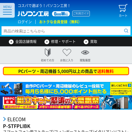
コスパで選ぼう！パソコン工房！
MENU
ご利用ガイド
カート
ログイン
おトクな会員登録（無料）
全国店舗情報
修理・サポート
買取
初めての方
お気に入り
閲覧履歴
PCパーツ・周辺機器 5,000円以上の商品で
送料無料
ELECOM
P-STFPLIBK
スマートフォン用ストラップ/フィンガーストラップ/イタリアンソフトレ