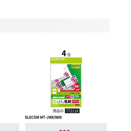
4
位
商品ID
772118
ELECOM MT-JMK3WN
ELECOM 