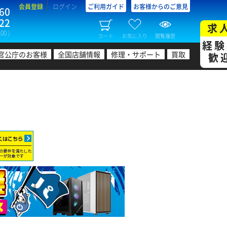
会員登録
ログイン
ご利用ガイド
お客様からのご意見
60
22
求
00 )
カート
お気に入り
閲覧履歴
経験
官公庁のお客様
全国店舗情報
修理・サポート
買取
歓