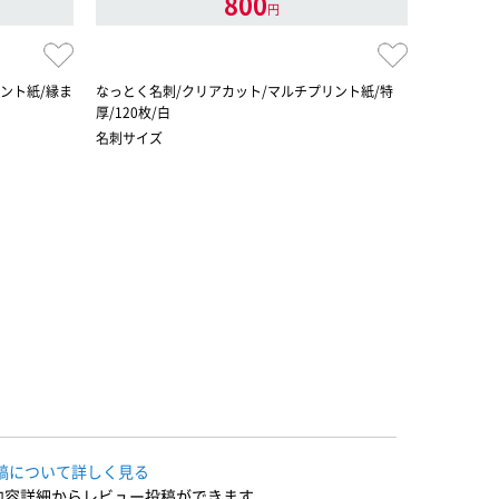
800
円
ント紙/縁ま
なっとく名刺/クリアカット/マルチプリント紙/特
なっとく名
厚/120枚/白
口/250枚/
名刺サイズ
名刺サイズ
稿について詳しく見る
内容詳細からレビュー投稿ができます。