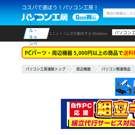
コスパで選ぼう！パソコン工房！
セー
ル・
パソコン
ユニットコムがお勧めする Windows.
キャ
ンペ
ーン
PCパーツ・周辺機器 5,000円以上の商品で
送料
パソコン工房通販トップ
周辺機器
パソコン関連商品