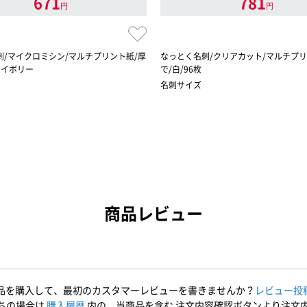
671
781
円
円
刺/マイクロミシン/マルチプリント紙/厚
なっとく名刺/クリアカット/マルチプリ
/アイボリー
で/白/96枚
名刺サイズ
商品レビュー
品を購入して、最初のカスタマーレビューを書きませんか？
レビュー投
ちの場合は
購入履歴
内の、当商品を含む 注文内容確認ボタンより注文