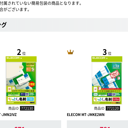
付属されていない簡易包装の商品となります。
合がございます。
ング
2
3
位
位
商品ID
772130
商品ID
772120
-JMN2IVZ
ELECOM MT-JMKE2WN