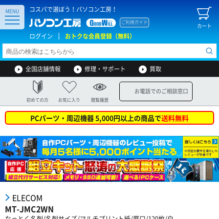
コスパで選ぼう！パソコン工房！
MENU
ご利用ガイド
カート
ログイン
おトクな会員登録（無料）
全国店舗情報
修理・サポート
買取
お電話でのご相談窓口
初めての方
お気に入り
閲覧履歴
PCパーツ・周辺機器 5,000円以上の商品で
送料無料
ELECOM
MT-JMC2WN
なっとく名刺/名刺サイズ/マルチプリント紙/厚口/120枚/白