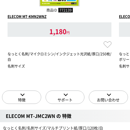
商品ID
772139
ELECOM MT-KMN2WNZ
ELECO
1,180
円
なっとく名刺/マイクロミシン/インクジェット光沢紙/厚口/250枚/
なっと
白
ボリー
名刺サイズ
名刺サ
特徴
サポート
お問い合わせ
ELECOM MT-JMC2WN の 特徴
なっとく名刺/名刺サイズ/マルチプリント紙/厚口/120枚/白