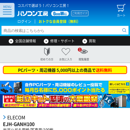
コスパで選ぼう！パソコン工房！
MENU
ご利用ガイド
カート
ログイン
おトクな会員登録（無料）
全国店舗情報
修理・サポート
買取
1
初めての方
お気に入り
閲覧履歴
PCパーツ・周辺機器 5,000円以上の商品で
送料無料
ELECOM
EJH-GANH100
光沢ハガキ用紙/写真用/100枚