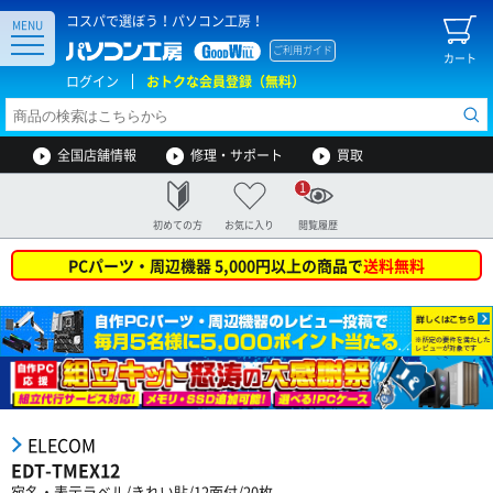
コスパで選ぼう！パソコン工房！
MENU
ご利用ガイド
カート
ログイン
おトクな会員登録（無料）
全国店舗情報
修理・サポート
買取
1
初めての方
お気に入り
閲覧履歴
PCパーツ・周辺機器 5,000円以上の商品で
送料無料
ELECOM
EDT-TMEX12
宛名・表示ラベル/きれい貼/12面付/20枚