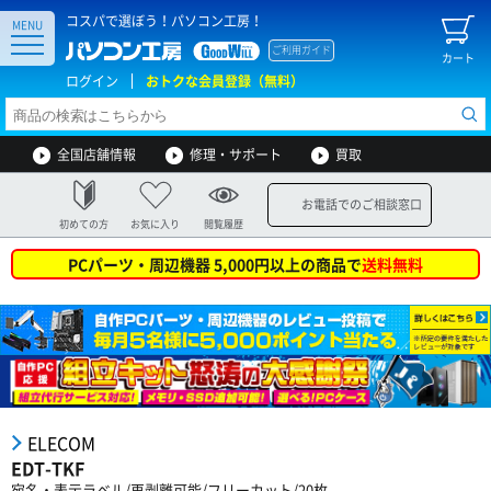
コスパで選ぼう！パソコン工房！
MENU
ご利用ガイド
カート
ログイン
おトクな会員登録（無料）
全国店舗情報
修理・サポート
買取
お電話でのご相談窓口
初めての方
お気に入り
閲覧履歴
PCパーツ・周辺機器 5,000円以上の商品で
送料無料
ELECOM
EDT-TKF
宛名・表示ラベル/再剥離可能/フリーカット/20枚