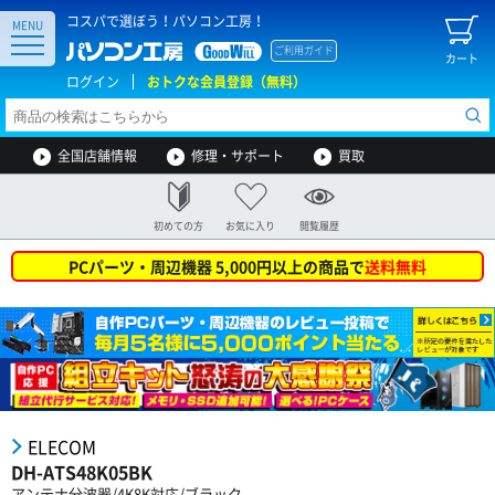
コスパで選ぼう！パソコン工房！
MENU
ご利用ガイド
カート
ログイン
おトクな会員登録（無料）
全国店舗情報
修理・サポート
買取
初めての方
お気に入り
閲覧履歴
PCパーツ・周辺機器 5,000円以上の商品で
送料無料
ELECOM
DH-ATS48K05BK
アンテナ分波器/4K8K対応/ブラック