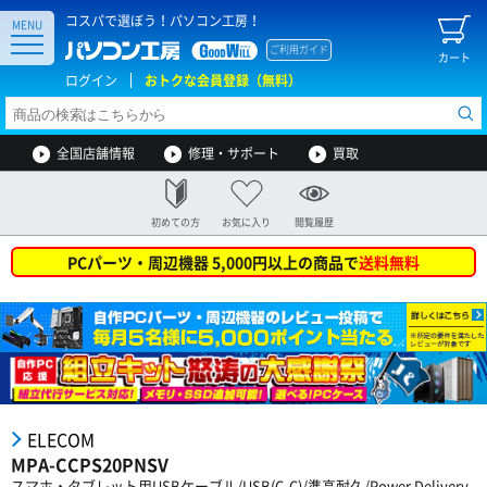
コスパで選ぼう！パソコン工房！
MENU
ご利用ガイド
カート
ログイン
おトクな会員登録（無料）
全国店舗情報
修理・サポート
買取
初めての方
お気に入り
閲覧履歴
PCパーツ・周辺機器 5,000円以上の商品で
送料無料
ELECOM
MPA-CCPS20PNSV
スマホ・タブレット用USBケーブル/USB(C-C)/準高耐久/Power Delivery