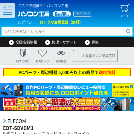
コスパで選ぼう！パソコン工房！
MENU
ご利用ガイド
カート
ログイン
おトクな会員登録（無料）
全国店舗情報
修理・サポート
買取
お電話でのご相談窓口
初めての方
お気に入り
閲覧履歴
PCパーツ・周辺機器 5,000円以上の商品で
送料無料
ELECOM
EDT-SDVDM1
DVDスリムトールケースカード スーパーファイン