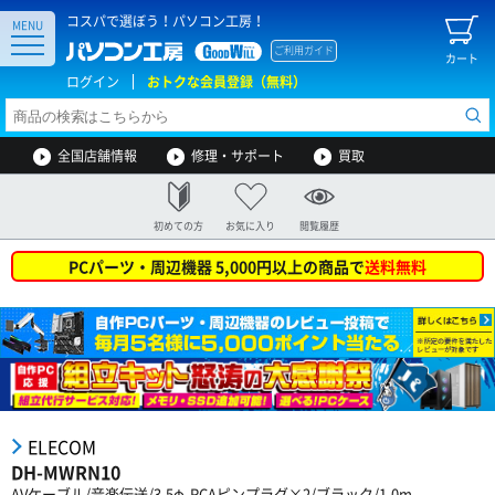
コスパで選ぼう！パソコン工房！
MENU
ご利用ガイド
カート
ログイン
おトクな会員登録（無料）
全国店舗情報
修理・サポート
買取
初めての方
お気に入り
閲覧履歴
PCパーツ・周辺機器 5,000円以上の商品で
送料無料
ELECOM
DH-MWRN10
AVケーブル/音楽伝送/3.5φ-RCAピンプラグ×2/ブラック/1.0m