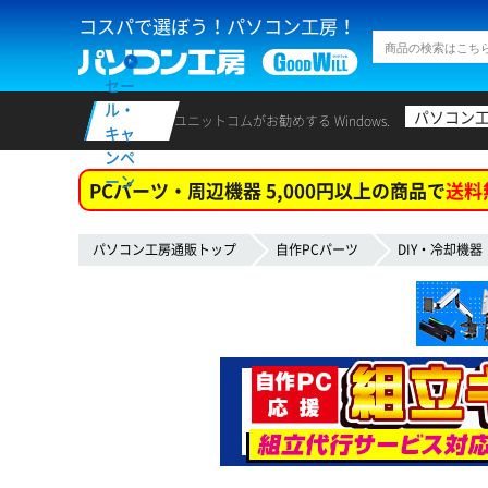
コスパで選ぼう！パソコン工房！
セー
ル・
パソコン
ユニットコムがお勧めする Windows.
キャ
ンペ
ーン
PCパーツ・周辺機器 5,000円以上の商品で
送料
パソコン工房通販トップ
自作PCパーツ
DIY・冷却機器