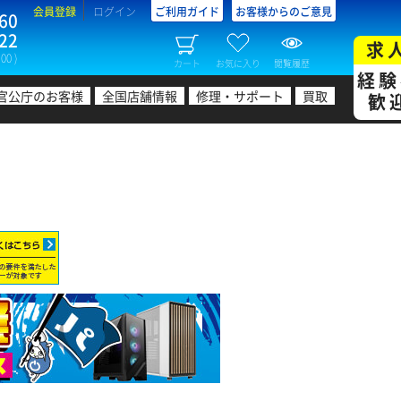
会員登録
ログイン
ご利用ガイド
お客様からのご意見
60
22
求
00 )
カート
お気に入り
閲覧履歴
経験
官公庁のお客様
全国店舗情報
修理・サポート
買取
歓