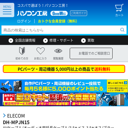
コスパで選ぼう！パソコン工房！
MENU
ご利用ガイド
カート
ログイン
おトクな会員登録（無料）
全国店舗情報
修理・サポート
買取
お電話でのご相談窓口
初めての方
お気に入り
閲覧履歴
PCパーツ・周辺機器 5,000円以上の商品で
送料無料
ELECOM
DH-MPJN15
AVケーブル/オーディオ用延長ケーブル/3.5φメス-3.5φオス/ブラッ