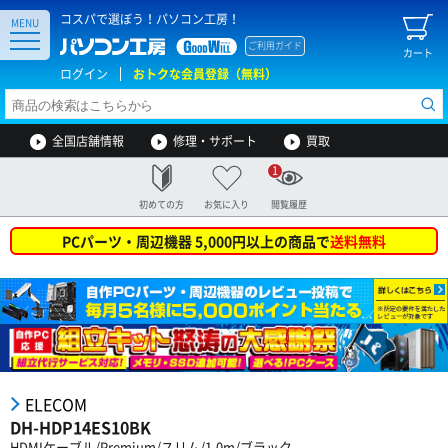
コスパで選ぼう！パソコン工房！
MENU
ご利用ガイド
カート
ログイン
おトクな会員登録（無料）
全国店舗情報
修理・サポート
買取
1
初めての方
お気に入り
閲覧履歴
PCパーツ・周辺機器 5,000円以上の商品で
送料無料
ELECOM
DH-HDP14ES10BK
HDMIケーブル/Premium/スリム/1.0m/ブラック